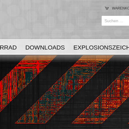
WARENK
Anmelden
or
RRAD
DOWNLOADS
EXPLOSIONSZEIC
Registrieren
LOGIN
Registrieren