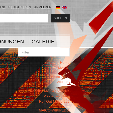
ORB
REGISTRIEREN
ANMELDEN
HNUNGEN
GALERIE
Home
MAICO
Maico-Shop
VIDEOS
Koestler MAICO Amerika
Maico Test Days
Roll Out Maico 685
MAICO-WIKIPEDIA