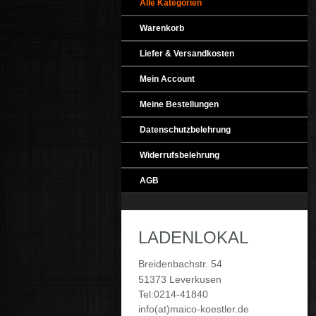
Alle Kategorien
Warenkorb
Liefer & Versandkosten
Mein Account
Meine Bestellungen
Datenschutzbelehrung
Widerrufsbelehrung
AGB
LADENLOKAL
Breidenbachstr. 54
51373 Leverkusen
Tel:0214-41840
info(at)maico-koestler.de