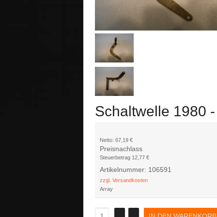
Schaltwelle 1980 
Netto:
67,19 €
Preisnachlass
Steuerbetrag
12,77 €
Artikelnummer: 106591
zzgl. Versandkosten
Array