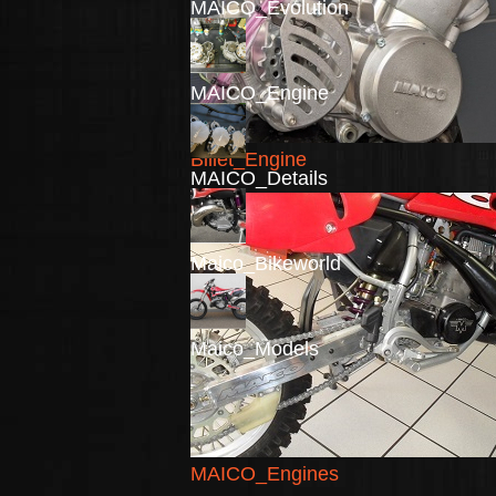
MAICO_Evolution
MAICO_Engine
Billet_Engine
MAICO_Details
Maico_Bikeworld
Maico_Models
MAICO_Engines