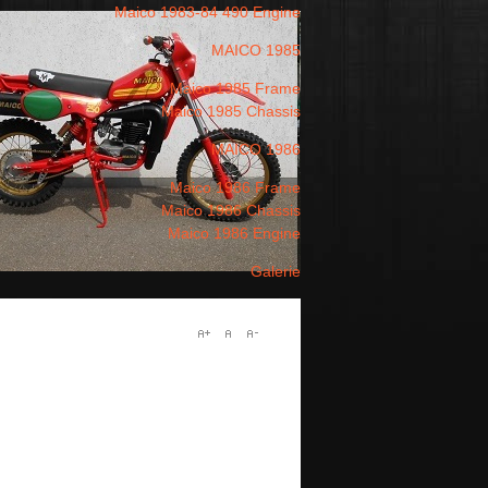
Maico 1983-84 490 Engine
MAICO 1985
Maico 1985 Frame
Maico 1985 Chassis
MAICO 1986
Maico 1986 Frame
Maico 1986 Chassis
Maico 1986 Engine
Galerie