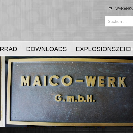
WARENK
Anmelden
or
RRAD
DOWNLOADS
EXPLOSIONSZEIC
Registrieren
LOGIN
Registrieren