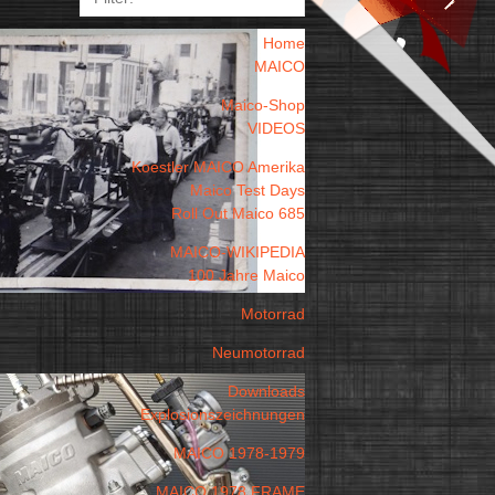
Home
MAICO
Maico-Shop
VIDEOS
Koestler MAICO Amerika
Maico Test Days
Roll Out Maico 685
MAICO-WIKIPEDIA
100 Jahre Maico
Motorrad
Neumotorrad
Downloads
Explosionszeichnungen
MAICO 1978-1979
MAICO 1978 FRAME