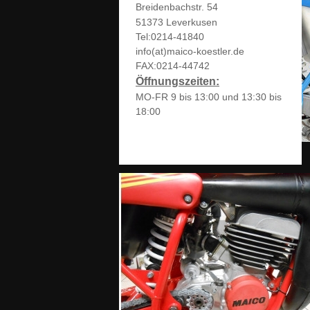
Breidenbachstr. 54
51373 Leverkusen
Tel:0214-41840
info(at)maico-koestler.de
FAX:0214-44742
Öffnungszeiten:
MO-FR 9 bis 13:00 und 13:30 bis
18:00
MAICO_Details