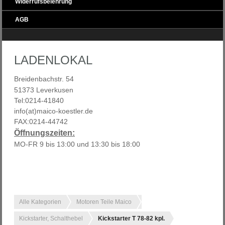
Widerrufsbelehrung
AGB
LADENLOKAL
Breidenbachstr. 54
51373 Leverkusen
Tel:0214-41840
info(at)maico-koestler.de
FAX:0214-44742
Öffnungszeiten:
MO-FR 9 bis 13:00 und 13:30 bis 18:00
Alle Kategorien
Motoren Teile Maico
Kickstarter, Schalthebel
Kickstarter T 78-82 kpl.