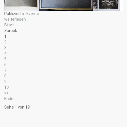
Publiziert in
Events
weiterlesen ...
Start
Zurück
1
2
3
4
5
6
7
8
9
10
>>
Ende
Seite 1 von 19