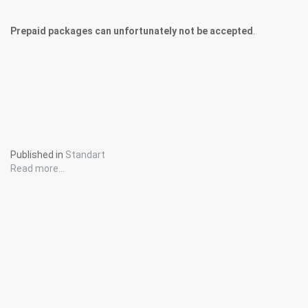
Prepaid packages can unf
or
tun
ate
ly not be accepted
.
Published in
Standart
Read more...