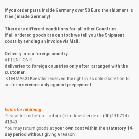
If you order parts inside Germany over 50 Euro the shipment is
free ( inside Germany)
T
her
e a
re
different conditions fo
r
all other Countries.
If all ordered goods are on stock we tell you the Shipment
costs by sending an Invoice via Mail .
Delivery into a foreign
cou
ntr
y
ATTENTION !!!
deliveries t
o foreign
cou
ntries only after
arranged wi
th
t
he
customer.
KTM MAICO Koestler reserves the right in its sole discretion to
perfo
rm
serv
ice
s only a
gain
st
prepayment
.
t
erms
for
returning
Please tell us before : info(at)ktm-koestler.de or (00)49 0214 /
41840
You may return goods at
y
our o
wn
cos
t within t
he
statutory
14
-
day
period
wit
hout
gi
ving a reason.